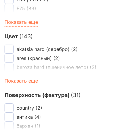
F75
(89)
F100
(468)
Показать еще
F101
(1)
F102
(1)
Цвет
(143)
F103
(1)
akatsia hard (серебро)
(2)
F104
(1)
ares (красный)
(2)
F200
(24)
beroza hard (пшеничное лето)
(2)
F300
(16)
bery
(1)
Показать еще
brown diamonds (шоколад)
(2)
brown granite (шоколад)
(2)
Поверхность (фактура)
(31)
dionis (красный)
(2)
country
(2)
eden
(2)
антика
(4)
eos (красный)
(2)
бархан
(1)
esk
(2)