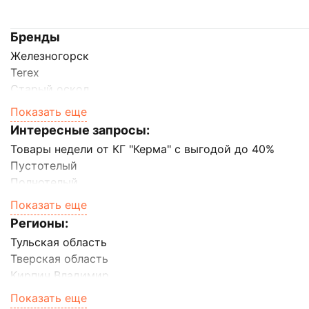
Сайдинг
Бренды
Железногорск
Металлочерепица
Terex
Старый оскол
Мягкая кровля
Вышневолоцкая Керамика
Показать еще
Воротынск
Интересные запросы:
Volgabrick
Товары недели от КГ "Керма" с выгодой до 40%
BRAER
Пустотелый
Faber Jar
Полнотелый
ЛСР (кирпич)
Одинарный
Керма
Показать еще
Полуторный
Клим Клинкер
Регионы:
Евро
Kerma Premium
Тульская область
WDF
Строма
Тверская область
Гладкий
Плинфа
Кирпич Владимир
Коричневый
Кирпич Калуга
Белый
Показать еще
Кирпич в Брянске