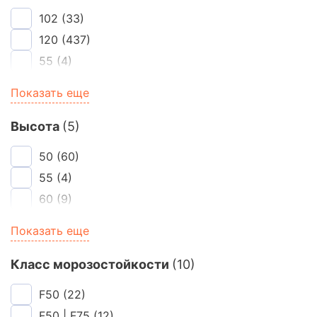
310
(9)
Строма
102
(33)
(61)
120
(437)
55
(4)
60
(11)
Показать еще
65
(4)
85
(148)
Высота
(5)
50
(60)
55
(4)
60
(9)
65
(435)
Показать еще
88
(129)
Класс морозостойкости
(10)
F50
(22)
F50 | F75
(12)