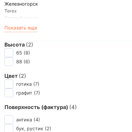
Железногорск
Terex
Сайдинг
Старый оскол
Воротынск
Металлочерепица
Показать еще
Volgabrick
BRAER
Мягкая кровля
Высота
(2)
Faber Jar
65
(8)
ЛСР (кирпич)
Керма
88
(6)
Клим Клинкер
Kerma Premium
Цвет
(2)
Строма
готика
(7)
Плинфа
графит
(7)
Поверхность (фактура)
(4)
антика
(4)
бук, рустик
(2)