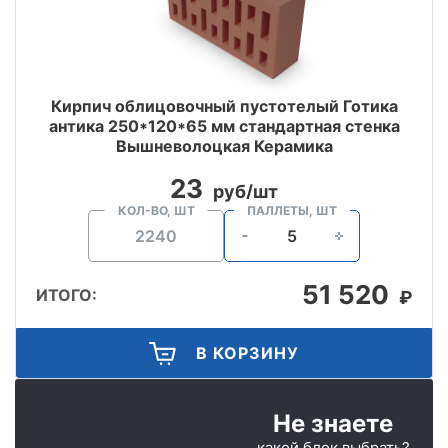
Кирпич облицовочный пустотелый Готика
антика 250*120*65 мм стандартная стенка
Вышневолоцкая Керамика
23
руб/шт
КОЛ-ВО, ШТ
ПАЛЛЕТЫ, ШТ
51 520
ИТОГО:
₽
В КОРЗИНУ
Не знаете
какой блок выбрать?