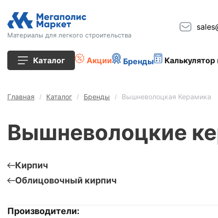
sales
Материалы для легкого строительства
Каталог
Акции
Калькулятор 
Бренды
Все товары
Главная
Каталог
Бренды
Вышневолоцкая Керамика
Строительные блоки
Вышневолоцкие ке
Кирпич
Плиты перекрытия
Кирпич
Облицовочный кирпич
Сопутствующие товары
Производители:
Тротуарная плитка