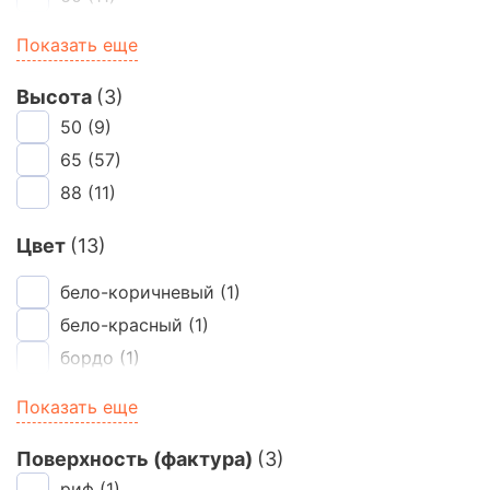
85
(20)
Показать еще
Высота
(3)
50
(9)
65
(57)
88
(11)
Цвет
(13)
бело-коричневый
(1)
бело-красный
(1)
бордо
(1)
желто-коричневый
(1)
Показать еще
желто-красный
(1)
каштоново-коричневый
(1)
Поверхность (фактура)
(3)
коричнево-черный
риф
(1)
(1)