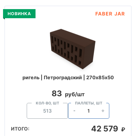
FABER JAR
НОВИНКА
ригель | Петроградский | 270х85х50
83
руб/шт
КОЛ-ВО, ШТ
ПАЛЛЕТЫ, ШТ
42 579
ИТОГО:
₽