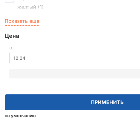
желтый
(1)
коричневый
(52)
Показать еще
красный
(14)
серый
(26)
Цена
черный
(8)
ОТ
ПРИМЕНИТЬ
по умолчанию