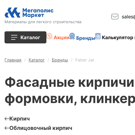
sales
Материалы для легкого строительства
Каталог
Акции
Калькулятор 
Бренды
Все товары
Главная
Каталог
Бренды
Faber Jar
Строительные блоки
Фасадные кирпичи 
Кирпич
формовки, клинке
Плиты перекрытия
Сопутствующие товары
Кирпич
Облицовочный кирпич
Тротуарная плитка