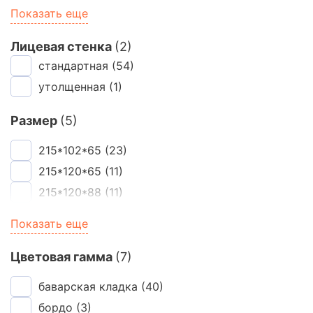
1 nF по
(2)
Показать еще
wdF нестандартный
(2)
нестандартный
(48)
Лицевая стенка
(2)
одинарный eвро 0.7 NF
стандартная
(54)
(9)
утолщенная
(1)
Размер
(5)
215*102*65
(23)
215*120*65
(11)
215*120*88
(11)
250*60*65
(11)
Показать еще
250*85*65
(11)
Цветовая гамма
(7)
баварская кладка
(40)
бордо
(3)