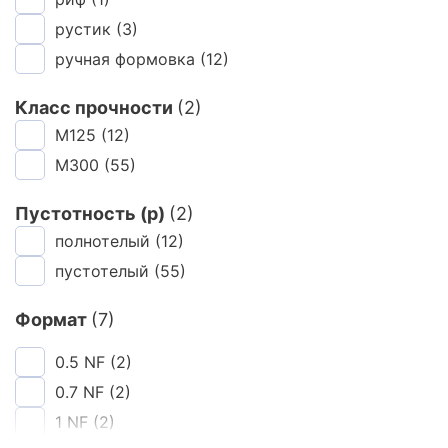
коричневый
рустик
(3)
(43)
красный
ручная формовка
(22)
(12)
серый
(1)
Класс прочности
(2)
черно-красный
(1)
М125
(12)
черно-медный
(1)
М300
(55)
черный
(2)
Пустотность (p)
(2)
полнотелый
(12)
пустотелый
(55)
Формат
(7)
0.5 NF
(2)
0.7 NF
(2)
1 NF
(2)