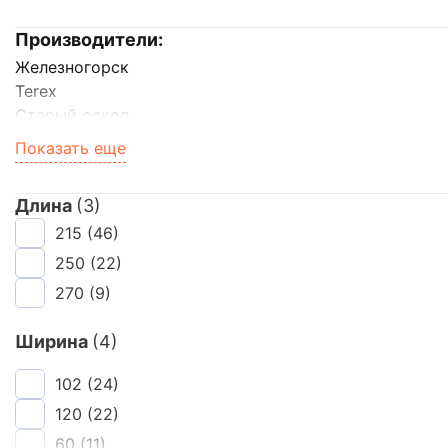
Сайдинг
Производители:
Железногорск
Металлочерепица
Terex
Старый оскол
Мягкая кровля
Вышневолоцкая Керамика
Показать еще
Воротынск
Volgabrick
Длина
(3)
BRAER
215
(46)
ЛСР (кирпич)
Керма
250
(22)
Клим Клинкер
270
(9)
Kerma Premium
Строма
Ширина
(4)
Плинфа
102
(24)
120
(22)
60
(11)