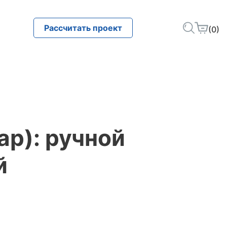
Рассчитать проект
(0)
ар): ручной
й