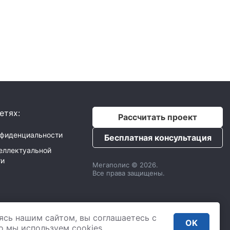
етях:
Рассчитать проект
нфиденциальности
Бесплатная консультация
еллектуальной
ти
Мегаполис © 2026.
Все права защищены.
с
ИНН: 9725033610
ясь нашим сайтом, вы соглашаетесь с
,
2 Донской проезд 4,
OK
. 435
то мы используем сookies