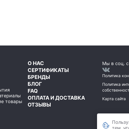
О НАС
Мы в соц. с
СЕРТИФИКАТЫ
Политика ко
БРЕНДЫ
БЛОГ
Политика инт
ытия
собственнос
FAQ
атериалы
ОПЛАТА И ДОСТАВКА
Карта сайта
е товары
ОТЗЫВЫ
ООО Мегаполи
119071
Пользу
,
Москва
строение 1, пом
тем, ч