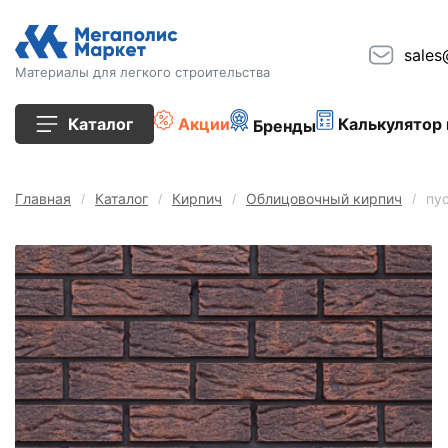
sales
Материалы для легкого строительства
Каталог
Акции
Калькулятор 
Бренды
Все товары
Главная
Каталог
Кирпич
Облицовочный кирпич
пу
Строительные блоки
Кирпич
Плиты перекрытия
Сопутствующие товары
Тротуарная плитка