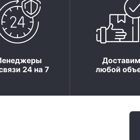
Менеджеры
Достави
связи 24 на 7
любой объ