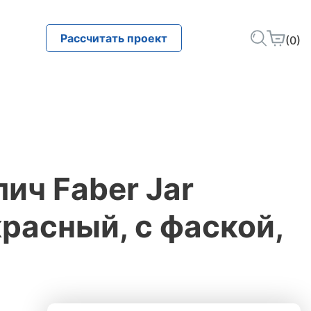
Рассчитать проект
(0)
ич Faber Jar
расный, с фаской,