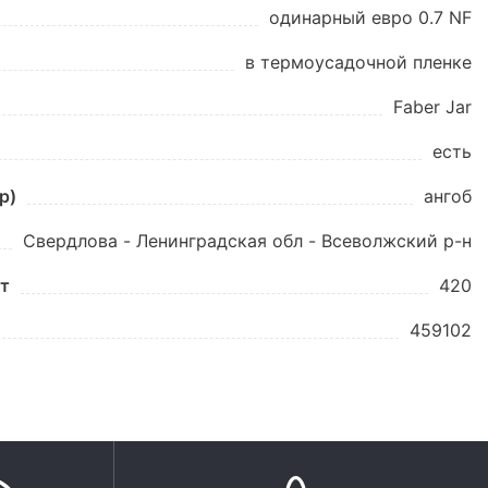
одинарный eвро 0.7 NF
в термоусадочной пленке
Faber Jar
есть
p)
ангоб
Свердлова - Ленинградская обл - Всеволжский р-н
шт
420
459102