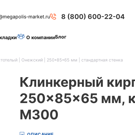
8 (800) 600-22-04
@megapolis-market.ru
Блог
О компании
кладки
стотелый | Онежский | 250*85*65 мм | стандартная стенка
Клинкерный кирп
250x85x65 мм, к
М300
ОПИСАНИЕ