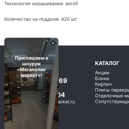
Технология окрашивания: ангоб
Количество на поддоне: 420 шт
Приглашаем в
КАТАЛОГ
шоурум
«Мегаполис
Акции
Москва и область
маркет»!
Блоки
+7 (499) 325-75-69
Кирпич
Бесплатно по РФ
Плиты перекр
8 (800) 600-22-04
Отделочные м
Сопутствующи
sales@megapolis-market.ru