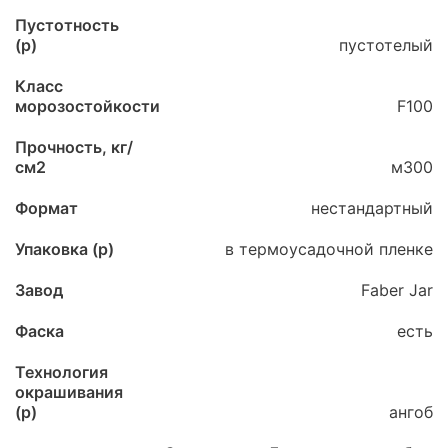
Пустотность
(p)
пустотелый
Класс
морозостойкости
F100
Прочность, кг/
см2
м300
Формат
нестандартный
Упаковка (p)
в термоусадочной пленке
Завод
Faber Jar
Фаска
есть
Технология
окрашивания
(p)
ангоб