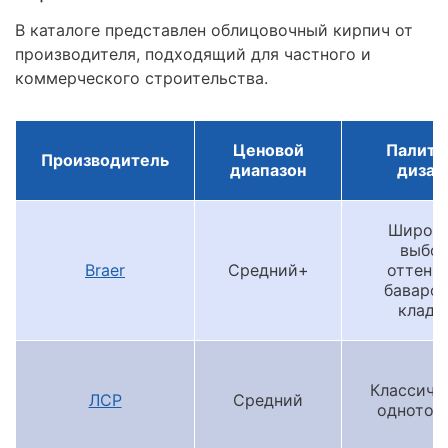
В каталоге представлен облицовочный кирпич от
производителя, подходящий для частного и
коммерческого строительства.
Ценовой
Палитра
Производитель
диапазон
дизай
Широк
выбо
Braer
Средний+
оттенко
баварск
кладк
Классиче
ЛСР
Средний
однотон