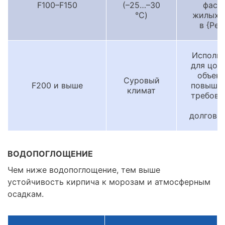
F100–F150
(–25…–30
фаса
°C)
жилых 
в {Рег
Использ
для цок
объект
Суровый
F200 и выше
повыше
климат
требова
к
долгове
ВОДОПОГЛОЩЕНИЕ
Чем ниже водопоглощение, тем выше
устойчивость кирпича к морозам и атмосферным
осадкам.