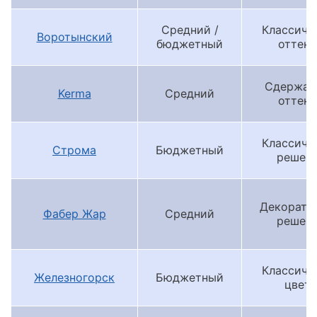
Средний /
Классиче
Воротынский
бюджетный
оттенк
Сдержан
Kerma
Средний
оттенк
Классиче
Строма
Бюджетный
решен
Декорати
Фабер Жар
Средний
решен
Классиче
Железногорск
Бюджетный
цвета