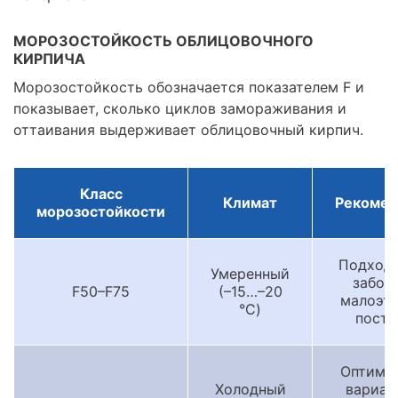
МОРОЗОСТОЙКОСТЬ ОБЛИЦОВОЧНОГО
КИРПИЧА
Морозостойкость обозначается показателем F и
показывает, сколько циклов замораживания и
оттаивания выдерживает облицовочный кирпич.
Класс
Климат
Рекомен
морозостойкости
Подходи
Умеренный
забор
F50–F75
(–15…–20
малоэт
°C)
постр
Оптима
Холодный
вариан