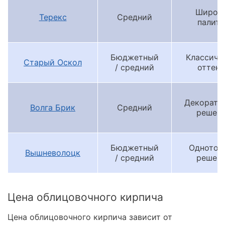
Широк
Терекс
Средний
палитр
Бюджетный
Классиче
Старый Оскол
/ средний
оттенк
Декорати
Волга Брик
Средний
решен
Бюджетный
Однотон
Вышневолоцк
/ средний
решен
Цена облицовочного кирпича
Цена облицовочного кирпича зависит от