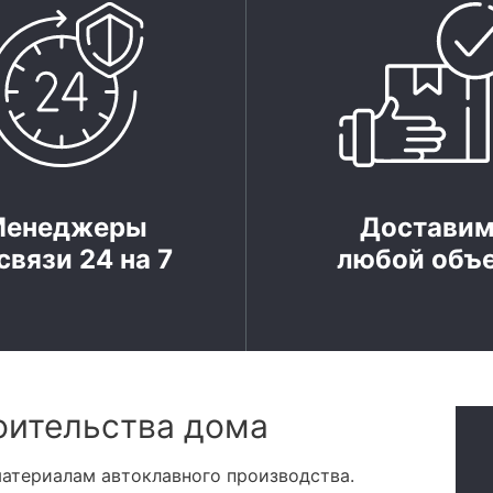
Менеджеры
Достави
связи 24 на 7
любой объ
оительства дома
атериалам автоклавного производства.