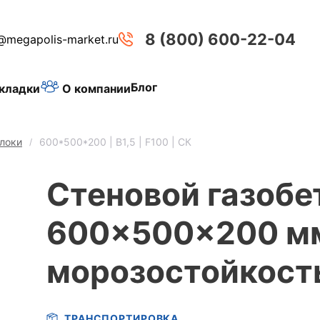
8 (800) 600-22-04
@megapolis-market.ru
Блог
О компании
кладки
локи
600*500*200 | B1,5 | F100 | СК
Стеновой газобет
600x500x200 мм,
морозостойкост
ТРАНСПОРТИРОВКА