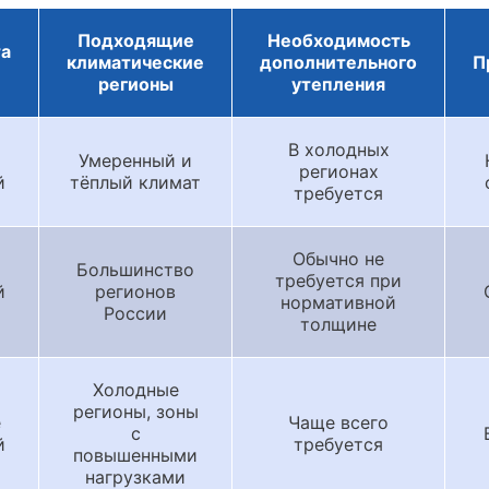
Подходящие
Необходимость
та
климатические
дополнительного
П
регионы
утепления
В холодных
Умеренный и
регионах
й
тёплый климат
требуется
Обычно не
Большинство
требуется при
й
регионов
нормативной
России
толщине
Холодные
регионы, зоны
е
Чаще всего
с
й
требуется
повышенными
нагрузками