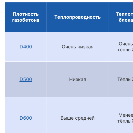
Плотность
Тепло
Теплопроводность
газобетона
блока
Очень
D400
Очень низкая
тёплы
D500
Низкая
Тёплы
Мене
D600
Выше средней
тёплы