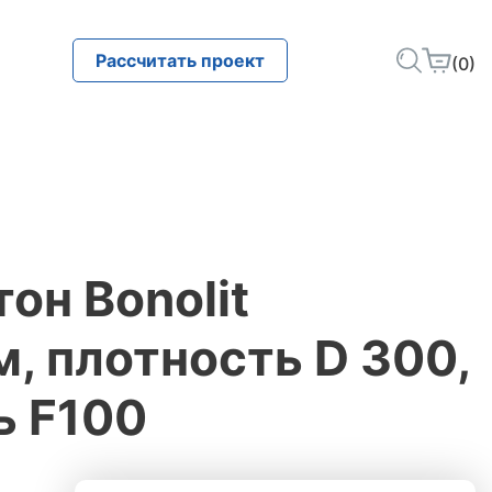
Рассчитать проект
(0)
он Bonolit
 плотность D 300,
ь F100