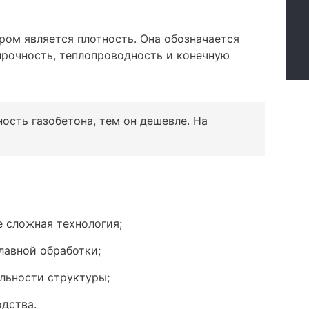
ом является плотность. Она обозначается
 прочность, теплопроводность и конечную
ость газобетона, тем он дешевле. На
е сложная технология;
лавной обработки;
ильности структуры;
одства.