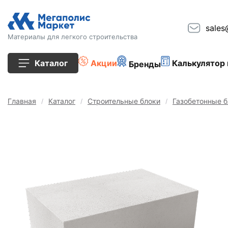
sales
Материалы для легкого строительства
Каталог
Акции
Калькулятор 
Бренды
Все товары
Главная
Каталог
Строительные блоки
Газобетонные б
Строительные блоки
Кирпич
Плиты перекрытия
Сопутствующие товары
Тротуарная плитка