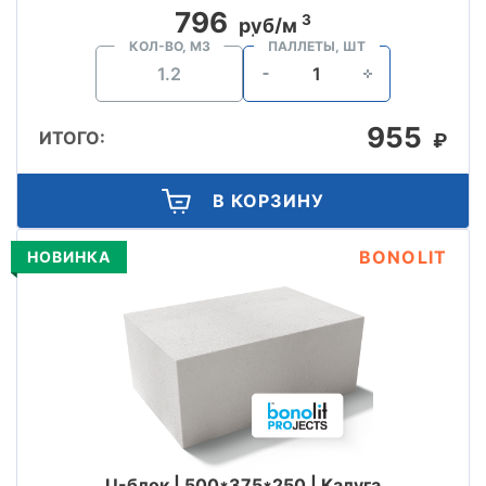
796
3
руб/м
КОЛ-ВО, М3
ПАЛЛЕТЫ, ШТ
955
ИТОГО:
₽
В КОРЗИНУ
BONOLIT
НОВИНКА
U-блок | 500*375*250 | Калуга