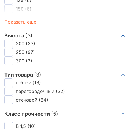
125
(6)
150
(6)
175
(8)
Показать еще
200
(15)
250
(10)
Высота
(3)
300
200
(23)
(33)
350
250
(13)
(97)
375
300
(11)
(2)
400
(15)
Тип товара
(3)
450
(1)
u-блок
(16)
500
(12)
перегородочный
(32)
75
(6)
стеновой
(84)
Класс прочности
(5)
B 1,5
(10)