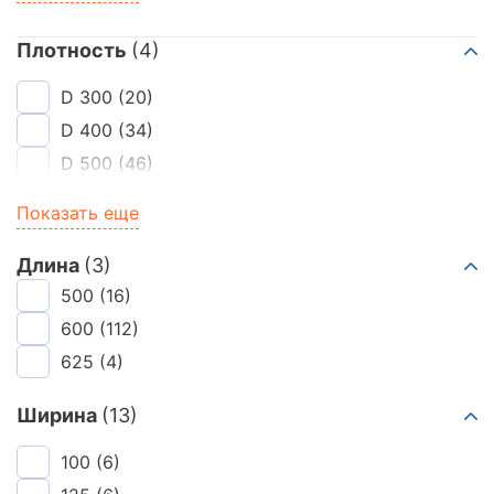
ВК Блок
EuroBlock
Плотность
(4)
Иваново
Калужский газобетон Sibel
D 300
(20)
ЛСР
D 400
(34)
Poritep
Istkult
D 500
(46)
Bonolit Project
D 600
(32)
Показать еще
Длина
(3)
500
(16)
600
(112)
625
(4)
Ширина
(13)
100
(6)