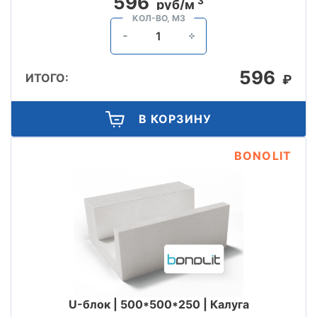
596
3
руб/м
КОЛ-ВО, М3
596
ИТОГО:
₽
В КОРЗИНУ
BONOLIT
U-блок | 500*500*250 | Калуга