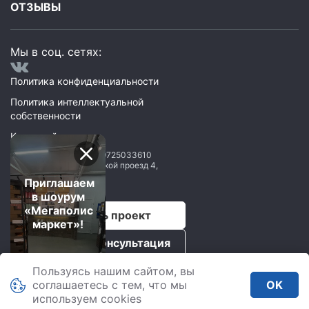
ОТЗЫВЫ
Мы в соц. сетях:
Политика конфиденциальности
Политика интеллектуальной
собственности
Карта сайта
ООО Мегаполис
ИНН: 9725033610
119071
,
Москва
,
2 Донской проезд 4,
строение 1, пом. 435
Приглашаем
в шоурум
«Мегаполис
Рассчитать проект
маркет»!
Бесплатная консультация
Пользуясь нашим сайтом, вы
Мегаполис © 2026.
соглашаетесь с тем, что мы
OK
Все права защищены.
используем сookies