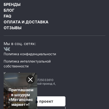
БРЕНДЫ
БЛОГ
FAQ
ОПЛАТА И ДОСТАВКА
ОТЗЫВЫ
Мы в соц. сетях:
Политика конфиденциальности
Политика интеллектуальной
собственности
Карта сайта
ООО Мегаполис
ИНН: 9725033610
119071
,
Москва
,
2 Донской проезд 4,
строение 1, пом. 435
Приглашаем
в шоурум
«Мегаполис
Рассчитать проект
маркет»!