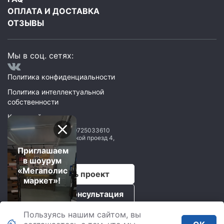
ОПЛАТА И ДОСТАВКА
ОТЗЫВЫ
Мы в соц. сетях:
Политика конфиденциальности
Политика интеллектуальной
собственности
Карта сайта
ООО Мегаполис
ИНН: 9725033610
119071
,
Москва
,
2 Донской проезд 4,
строение 1, пом. 435
Приглашаем
в шоурум
«Мегаполис
Рассчитать проект
маркет»!
Бесплатная консультация
Пользуясь нашим сайтом, вы
Мегаполис © 2026.