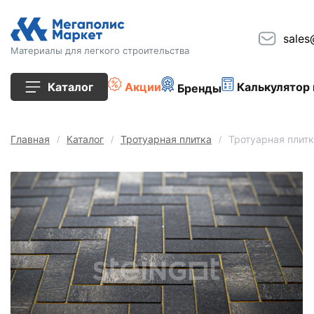
sales
Материалы для легкого строительства
Каталог
Акции
Калькулятор 
Бренды
Все товары
Главная
Каталог
Тротуарная плитка
Тротуарная плитк
Строительные блоки
Кирпич
Плиты перекрытия
Сопутствующие товары
Тротуарная плитка