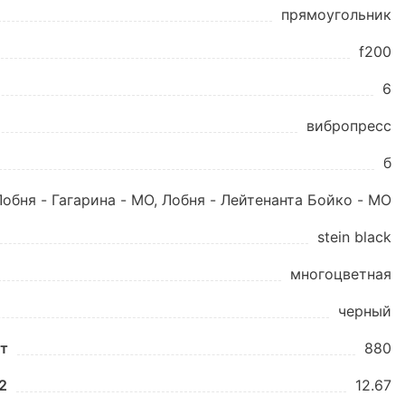
прямоугольник
f200
6
вибропресс
б
Лобня - Гагарина - МО, Лобня - Лейтенанта Бойко - МО
stein black
многоцветная
черный
шт
880
2
12.67