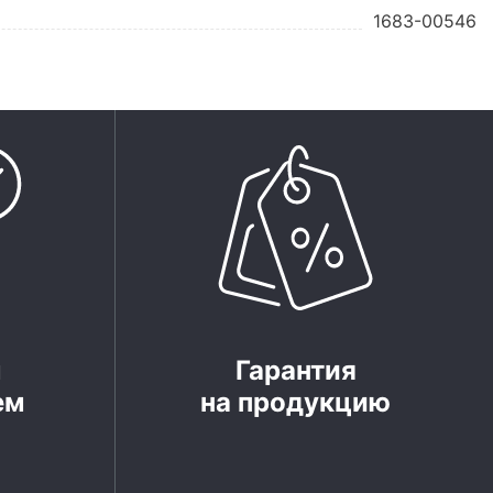
1683-00546
м
Гарантия
ем
на продукцию