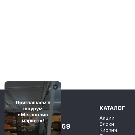
Приглашаем в
КАТАЛОГ
шоурум
«Мегаполис
Акции
Москва и область
маркет»!
Блоки
+7 (499) 325-75-69
Кирпич
Бесплатно по РФ