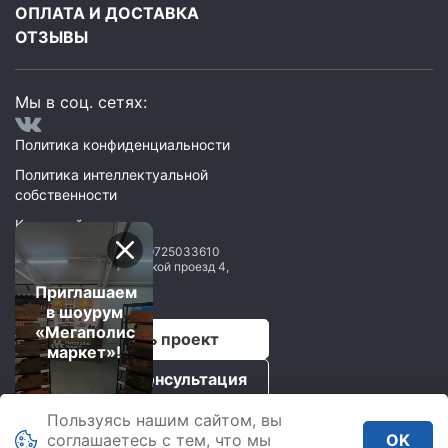
ОПЛАТА И ДОСТАВКА
ОТЗЫВЫ
Мы в соц. сетях:
Политика конфиденциальности
Политика интеллектуальной
собственности
Карта сайта
ООО Мегаполис
ИНН: 9725033610
119071
,
Москва
,
2 Донской проезд 4,
строение 1, пом. 435
Приглашаем
в шоурум
«Мегаполис
Рассчитать проект
маркет»!
Бесплатная консультация
Пользуясь нашим сайтом, вы
Мегаполис © 2026.
соглашаетесь с тем, что мы
OK