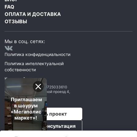
FAQ
ОПЛАТА И ДОСТАВКА
ОТЗЫВЫ
Мы в соц. сетях:
Политика конфиденциальности
Политика интеллектуальной
собственности
Карта сайта
ООО Мегаполис
ИНН: 9725033610
119071
,
Москва
,
2 Донской проезд 4,
строение 1, пом. 435
Приглашаем
в шоурум
«Мегаполис
Рассчитать проект
маркет»!
Бесплатная консультация