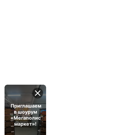
Приглашаем
в шоурум
«Мегаполис
маркет»!