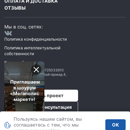
ОПЛАТА И ДОСТАВКА
ОТЗЫВЫ
Мы в соц. сетях:
Политика конфиденциальности
Политика интеллектуальной
собственности
Карта сайта
ООО Мегаполис
ИНН: 9725033610
119071
,
Москва
,
2 Донской проезд 4,
строение 1, пом. 435
Приглашаем
в шоурум
«Мегаполис
Рассчитать проект
маркет»!
Бесплатная консультация
Пользуясь нашим сайтом, вы
Мегаполис © 2026.
соглашаетесь с тем, что мы
OK
Все права защищены.