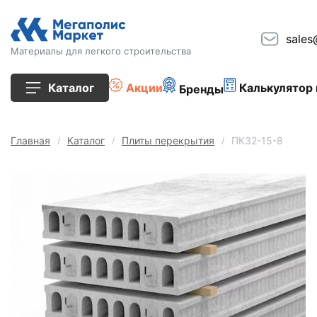
sales
Материалы для легкого строительства
Каталог
Акции
Калькулятор 
Бренды
Все товары
Главная
Каталог
Плиты перекрытия
ПК32-15-8
Строительные блоки
Кирпич
Плиты перекрытия
Сопутствующие товары
Тротуарная плитка