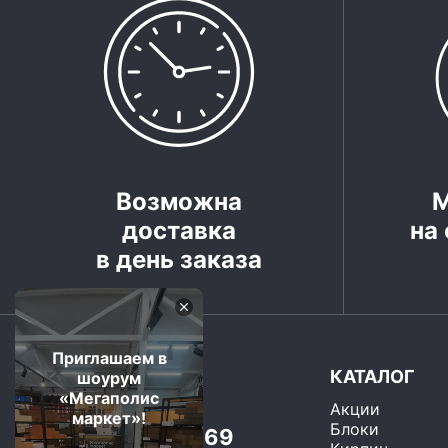
Возможна
доставка
на 
в день заказа
Приглашаем в
КАТАЛОГ
шоурум
«Мегаполис
Акции
Москва и область
маркет»!
Блоки
+7 (499) 325-75-69