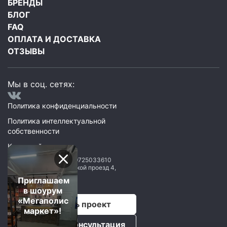
БРЕНДЫ
БЛОГ
FAQ
ОПЛАТА И ДОСТАВКА
ОТЗЫВЫ
Мы в соц. сетях:
Политика конфиденциальности
Политика интеллектуальной
собственности
Карта сайта
ООО Мегаполис
ИНН: 9725033610
119071
,
Москва
,
2 Донской проезд 4,
строение 1, пом. 435
Приглашаем
в шоурум
«Мегаполис
Рассчитать проект
маркет»!
Бесплатная консультация