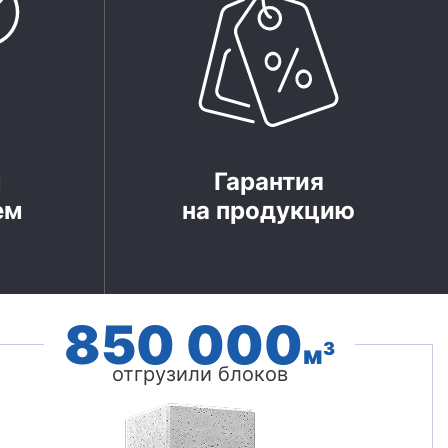
м
Гарантия
ем
на продукцию
850 000
3
м
отгрузили блоков