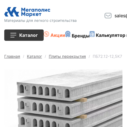
sales
Материалы для легкого строительства
Каталог
Акции
Калькулятор 
Бренды
Все товары
Главная
Каталог
Плиты перекрытия
ПБ72.12-12,5К7
Строительные блоки
Кирпич
Плиты перекрытия
Сопутствующие товары
Тротуарная плитка