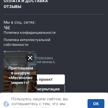
ОПЛАТА И ДОСТАВКА
ОТЗЫВЫ
Мы в соц. сетях:
Политика конфиденциальности
Политика интеллектуальной
собственности
Карта сайта
ООО Мегаполис
ИНН: 9725033610
119071
,
Москва
,
2 Донской проезд 4,
строение 1, пом. 435
Приглашаем
в шоурум
«Мегаполис
Рассчитать проект
маркет»!
Бесплатная консультация
Пользуясь нашим сайтом, вы
Мегаполис © 2026.
соглашаетесь с тем, что мы
OK
Все права защищены.