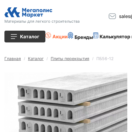
sales
Материалы для легкого строительства
Каталог
Акции
Калькулятор 
Бренды
Все товары
Главная
Каталог
Плиты перекрытия
ПБ56-12
Строительные блоки
Кирпич
Плиты перекрытия
Сопутствующие товары
Тротуарная плитка