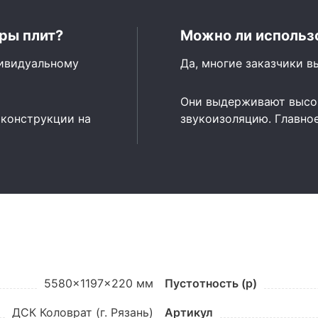
ры плит?
Можно ли использо
дивидуальному
Да, многие заказчики в
Они выдерживают высок
 конструкции на
звукоизоляцию. Главно
5580x1197x220 мм
Пустотность (p)
ДСК Коловрат (г. Рязань)
Артикул