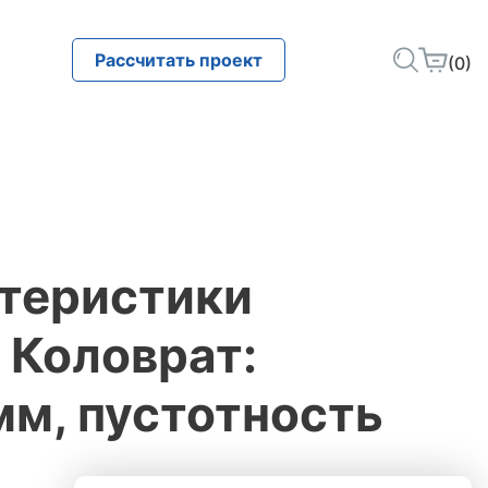
Рассчитать проект
(0)
ктеристики
 Коловрат:
м, пустотность