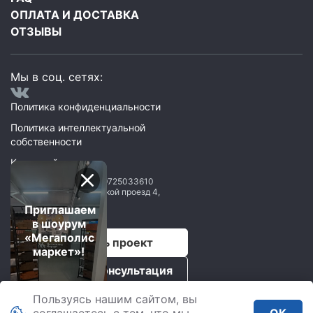
ОПЛАТА И ДОСТАВКА
ОТЗЫВЫ
Мы в соц. сетях:
Политика конфиденциальности
Политика интеллектуальной
собственности
Карта сайта
ООО Мегаполис
ИНН: 9725033610
119071
,
Москва
,
2 Донской проезд 4,
строение 1, пом. 435
Приглашаем
в шоурум
«Мегаполис
Рассчитать проект
маркет»!
Бесплатная консультация
Пользуясь нашим сайтом, вы
Мегаполис © 2026.