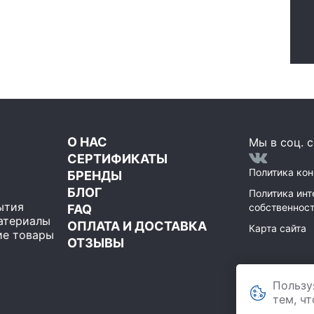
О НАС
Мы в соц. с
СЕРТИФИКАТЫ
Политика ко
БРЕНДЫ
БЛОГ
Политика инт
ытия
собственнос
FAQ
атериалы
ОПЛАТА И ДОСТАВКА
Карта сайта
е товары
ОТЗЫВЫ
ООО Мегаполи
Пользу
119071
,
Москва
строение 1, пом
тем, ч