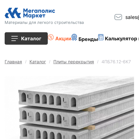
sales
Материалы для легкого строительства
Каталог
Акции
Калькулятор 
Бренды
Все товары
Главная
Каталог
Плиты перекрытия
4ПБ76.12-6К7
Строительные блоки
Кирпич
Плиты перекрытия
Сопутствующие товары
Тротуарная плитка