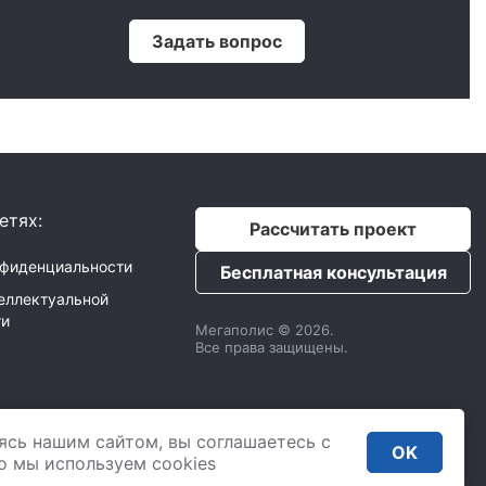
Задать вопрос
етях:
Рассчитать проект
нфиденциальности
Бесплатная консультация
еллектуальной
ти
Мегаполис © 2026.
Все права защищены.
с
ИНН: 9725033610
ясь нашим сайтом, вы соглашаетесь с
,
2 Донской проезд 4,
OK
. 435
то мы используем сookies