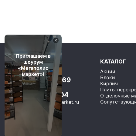
Приглашаем в
КАТАЛОГ
шоурум
«Мегаполис
Акции
Москва и область
маркет»!
Блоки
+7 (499) 325-75-69
Кирпич
Бесплатно по РФ
Плиты перекр
8 (800) 600-22-04
Отделочные м
Сопутствующи
sales@megapolis-market.ru