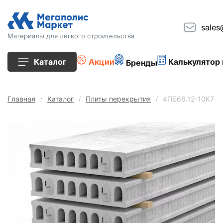
sales
Материалы для легкого строительства
Каталог
Акции
Калькулятор 
Бренды
Все товары
Главная
Каталог
Плиты перекрытия
4ПБ66.12-10К7
Строительные блоки
Кирпич
Плиты перекрытия
Сопутствующие товары
Тротуарная плитка