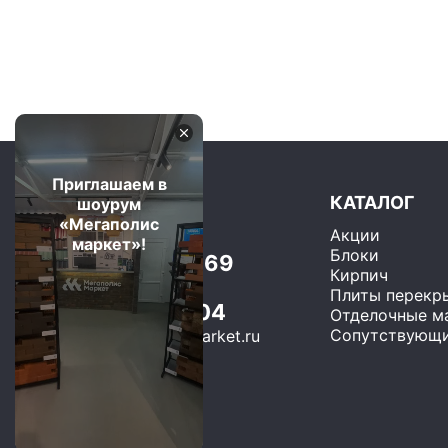
Приглашаем в
КАТАЛОГ
шоурум
«Мегаполис
Акции
Москва и область
маркет»!
Блоки
+7 (499) 325-75-69
Кирпич
Бесплатно по РФ
Плиты перекр
8 (800) 600-22-04
Отделочные м
Сопутствующи
sales@megapolis-market.ru