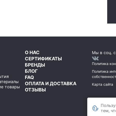
О НАС
Мы в соц. с
СЕРТИФИКАТЫ
Политика ко
БРЕНДЫ
БЛОГ
Политика инт
ытия
собственнос
FAQ
атериалы
ОПЛАТА И ДОСТАВКА
Карта сайта
е товары
ОТЗЫВЫ
ООО Мегаполи
Пользу
119071
,
Москва
строение 1, пом
тем, ч