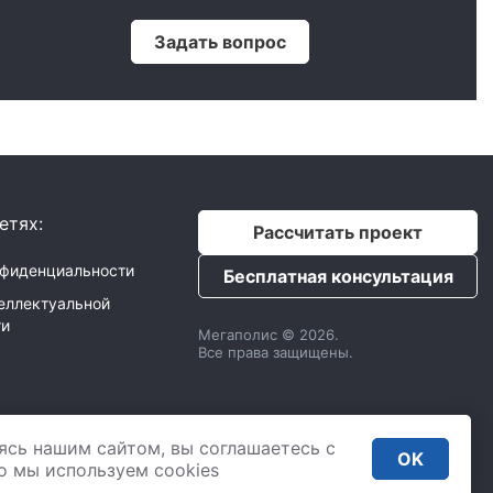
Задать вопрос
етях:
Рассчитать проект
нфиденциальности
Бесплатная консультация
еллектуальной
ти
Мегаполис © 2026.
Все права защищены.
с
ИНН: 9725033610
ясь нашим сайтом, вы соглашаетесь с
,
2 Донской проезд 4,
OK
. 435
то мы используем сookies