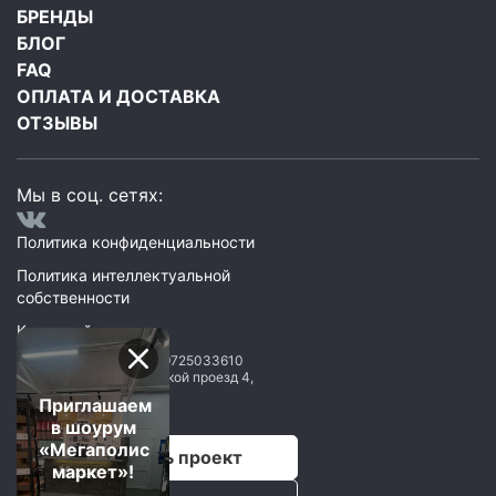
БРЕНДЫ
БЛОГ
FAQ
ОПЛАТА И ДОСТАВКА
ОТЗЫВЫ
Мы в соц. сетях:
Политика конфиденциальности
Политика интеллектуальной
собственности
Карта сайта
ООО Мегаполис
ИНН: 9725033610
119071
,
Москва
,
2 Донской проезд 4,
строение 1, пом. 435
Приглашаем
в шоурум
«Мегаполис
Рассчитать проект
маркет»!