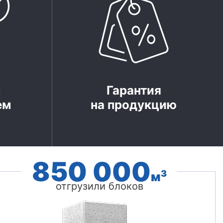
м
Гарантия
ем
на продукцию
850 000
3
м
отгрузили блоков