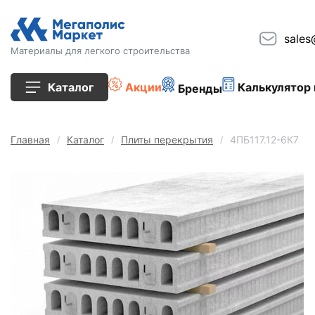
sales
Материалы для легкого строительства
Каталог
Акции
Калькулятор 
Бренды
Все товары
Главная
Каталог
Плиты перекрытия
4ПБ117.12-6К7
Строительные блоки
Кирпич
Плиты перекрытия
Сопутствующие товары
Тротуарная плитка