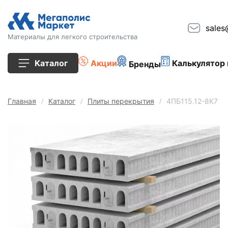
sales
Материалы для легкого строительства
Каталог
Акции
Калькулятор 
Бренды
Все товары
Главная
Каталог
Плиты перекрытия
4ПБ115.12-8К7
Строительные блоки
Кирпич
Плиты перекрытия
Сопутствующие товары
Тротуарная плитка