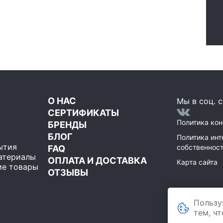
О НАС
Мы в соц. с
СЕРТИФИКАТЫ
Политика ко
БРЕНДЫ
БЛОГ
Политика инт
ытия
собственнос
FAQ
атериалы
ОПЛАТА И ДОСТАВКА
Карта сайта
е товары
ОТЗЫВЫ
ООО Мегаполи
Пользу
119071
,
Москва
строение 1, пом
тем, ч