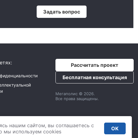
Задать вопрос
етях:
Рассчитать проект
нфиденциальности
Бесплатная консультация
еллектуальной
ти
Мегаполис © 2026.
Все права защищены.
с
ИНН: 9725033610
ясь нашим сайтом, вы соглашаетесь с
,
2 Донской проезд 4,
OK
. 435
то мы используем сookies