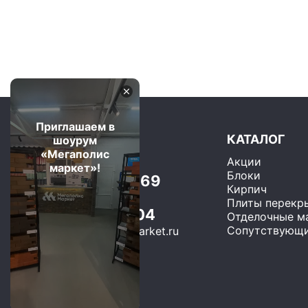
Приглашаем в
КАТАЛОГ
шоурум
«Мегаполис
Акции
Москва и область
маркет»!
Блоки
+7 (499) 325-75-69
Кирпич
Бесплатно по РФ
Плиты перекр
8 (800) 600-22-04
Отделочные м
Сопутствующи
sales@megapolis-market.ru