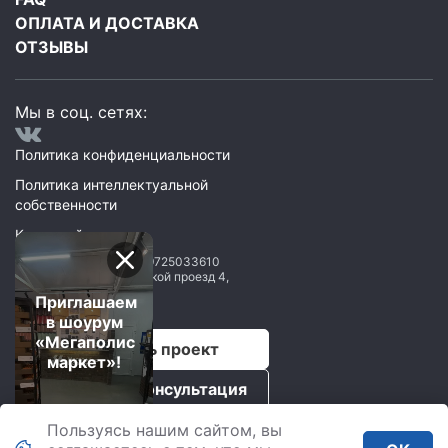
ОПЛАТА И ДОСТАВКА
ОТЗЫВЫ
Мы в соц. сетях:
Политика конфиденциальности
Политика интеллектуальной
собственности
Карта сайта
ООО Мегаполис
ИНН: 9725033610
119071
,
Москва
,
2 Донской проезд 4,
строение 1, пом. 435
Приглашаем
в шоурум
«Мегаполис
Рассчитать проект
маркет»!
Бесплатная консультация
Пользуясь нашим сайтом, вы
Мегаполис © 2026.