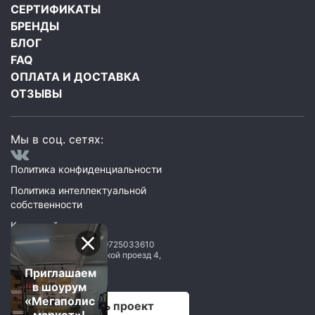
СЕРТИФИКАТЫ
БРЕНДЫ
БЛОГ
FAQ
ОПЛАТА И ДОСТАВКА
ОТЗЫВЫ
Мы в соц. сетях:
Политика конфиденциальности
Политика интеллектуальной
собственности
Карта сайта
ООО Мегаполис
ИНН: 9725033610
119071
,
Москва
,
2 Донской проезд 4,
строение 1, пом. 435
Приглашаем
в шоурум
«Мегаполис
Рассчитать проект
маркет»!