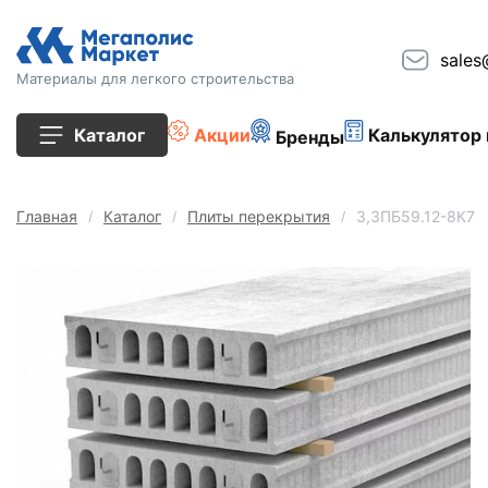
sales
Материалы для легкого строительства
Каталог
Акции
Калькулятор 
Бренды
Все товары
Главная
Каталог
Плиты перекрытия
3,3ПБ59.12-8К7
Строительные блоки
Кирпич
Плиты перекрытия
Сопутствующие товары
Тротуарная плитка