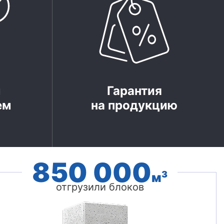
м
Гарантия
ем
на продукцию
850 000
3
м
отгрузили блоков