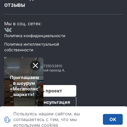
ОТЗЫВЫ
Мы в соц. сетях:
Политика конфиденциальности
Политика интеллектуальной
собственности
Карта сайта
ООО Мегаполис
ИНН: 9725033610
119071
,
Москва
,
2 Донской проезд 4,
строение 1, пом. 435
Приглашаем
в шоурум
«Мегаполис
Рассчитать проект
маркет»!
Бесплатная консультация
Пользуясь нашим сайтом, вы
Мегаполис © 2026.
соглашаетесь с тем, что мы
OK
Все права защищены.
используем сookies