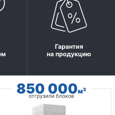
м
Гарантия
ем
на продукцию
850 000
3
м
отгрузили блоков