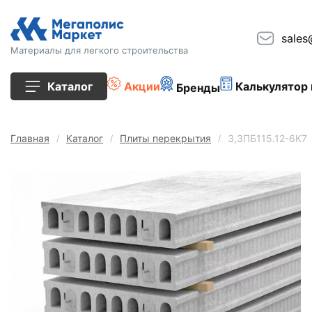
sales
Материалы для легкого строительства
Каталог
Акции
Калькулятор 
Бренды
Все товары
Главная
Каталог
Плиты перекрытия
3,3ПБ115.12-6К7
Строительные блоки
Кирпич
Плиты перекрытия
Сопутствующие товары
Тротуарная плитка