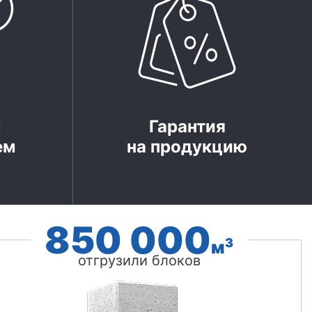
м
Гарантия
ем
на продукцию
850 000
3
м
отгрузили блоков