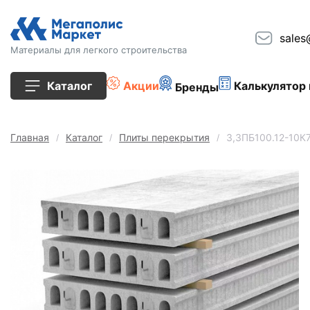
sales
Материалы для легкого строительства
Каталог
Акции
Калькулятор 
Бренды
Все товары
Главная
Каталог
Плиты перекрытия
3,3ПБ100.12-10К
Строительные блоки
Кирпич
Плиты перекрытия
Сопутствующие товары
Тротуарная плитка