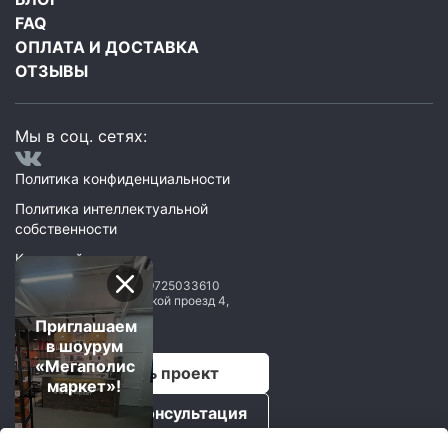
FAQ
ОПЛАТА И ДОСТАВКА
ОТЗЫВЫ
Мы в соц. сетях:
Политика конфиденциальности
Политика интеллектуальной
собственности
Карта сайта
ООО Мегаполис
ИНН: 9725033610
119071
,
Москва
,
2 Донской проезд 4,
строение 1, пом. 435
Приглашаем
в шоурум
«Мегаполис
Рассчитать проект
маркет»!
Бесплатная консультация