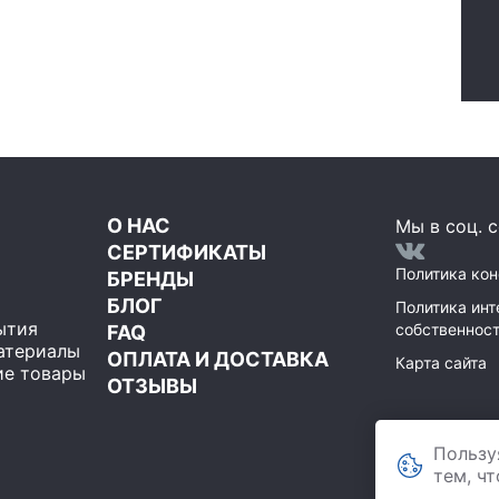
О НАС
Мы в соц. с
СЕРТИФИКАТЫ
Политика ко
БРЕНДЫ
БЛОГ
Политика инт
ытия
собственнос
FAQ
атериалы
ОПЛАТА И ДОСТАВКА
Карта сайта
е товары
ОТЗЫВЫ
ООО Мегаполи
Пользу
119071
,
Москва
строение 1, пом
тем, ч