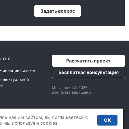
Задать вопрос
етях:
Рассчитать проект
нфиденциальности
Бесплатная консультация
еллектуальной
ти
Мегаполис © 2026.
Все права защищены.
с
ИНН: 9725033610
ясь нашим сайтом, вы соглашаетесь с
,
2 Донской проезд 4,
OK
. 435
то мы используем сookies