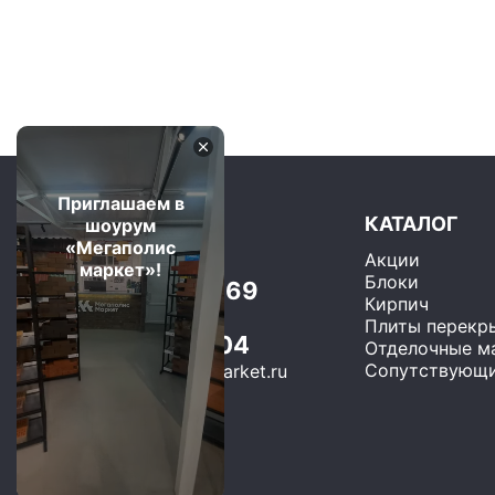
Приглашаем в
КАТАЛОГ
шоурум
«Мегаполис
Акции
Москва и область
маркет»!
Блоки
+7 (499) 325-75-69
Кирпич
Бесплатно по РФ
Плиты перекр
8 (800) 600-22-04
Отделочные м
Сопутствующи
sales@megapolis-market.ru