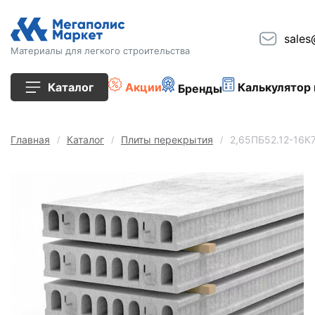
sales
Материалы для легкого строительства
Каталог
Акции
Калькулятор 
Бренды
Все товары
Главная
Каталог
Плиты перекрытия
2,65ПБ52.12-16К
Строительные блоки
Кирпич
Плиты перекрытия
Сопутствующие товары
Тротуарная плитка