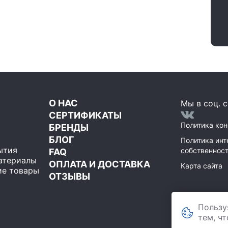
О НАС
Мы в соц. с
СЕРТИФИКАТЫ
Политика ко
БРЕНДЫ
БЛОГ
Политика инт
ытия
собственнос
FAQ
атериалы
ОПЛАТА И ДОСТАВКА
Карта сайта
е товары
ОТЗЫВЫ
ООО Мегаполи
119071
Пользу
,
Москва
строение 1, пом
тем, ч