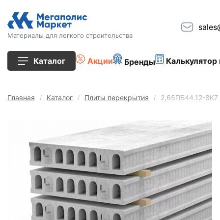
sales
Материалы для легкого строительства
Каталог
Акции
Калькулятор 
Бренды
Все товары
Главная
Каталог
Плиты перекрытия
2,65ПБ44.12-8К7
Строительные блоки
Кирпич
Плиты перекрытия
Сопутствующие товары
Тротуарная плитка