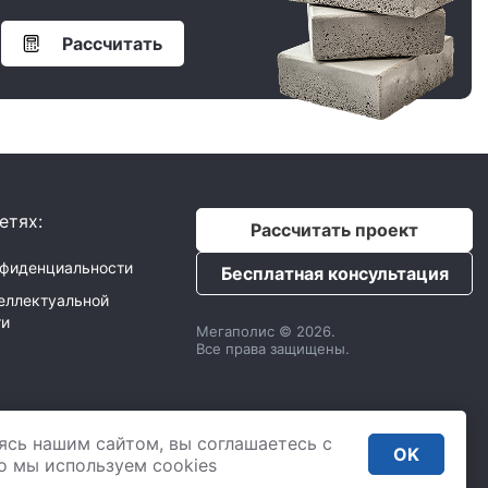
Рассчитать
етях:
Рассчитать проект
нфиденциальности
Бесплатная консультация
еллектуальной
ти
Мегаполис © 2026.
Все права защищены.
с
ИНН: 9725033610
ясь нашим сайтом, вы соглашаетесь с
,
2 Донской проезд 4,
OK
. 435
то мы используем сookies