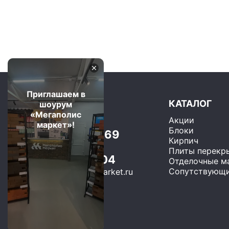
Приглашаем в
КАТАЛОГ
шоурум
«Мегаполис
Акции
Москва и область
маркет»!
Блоки
+7 (499) 325-75-69
Кирпич
Бесплатно по РФ
Плиты перекр
8 (800) 600-22-04
Отделочные м
Сопутствующи
sales@megapolis-market.ru