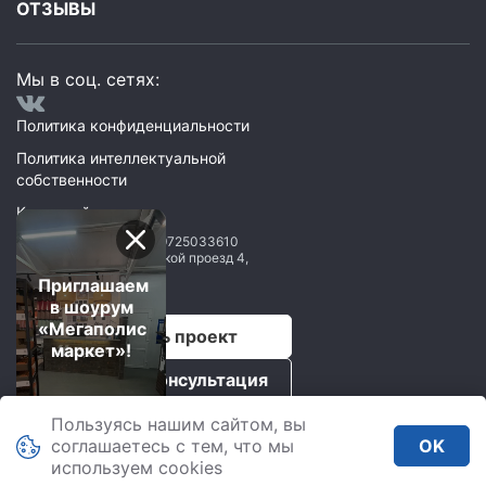
ОТЗЫВЫ
Мы в соц. сетях:
Политика конфиденциальности
Политика интеллектуальной
собственности
Карта сайта
ООО Мегаполис
ИНН: 9725033610
119071
,
Москва
,
2 Донской проезд 4,
строение 1, пом. 435
Приглашаем
в шоурум
«Мегаполис
Рассчитать проект
маркет»!
Бесплатная консультация
Пользуясь нашим сайтом, вы
Мегаполис © 2026.
соглашаетесь с тем, что мы
OK
Все права защищены.
используем сookies