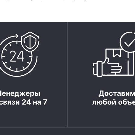
Менеджеры
Достави
связи 24 на 7
любой объ