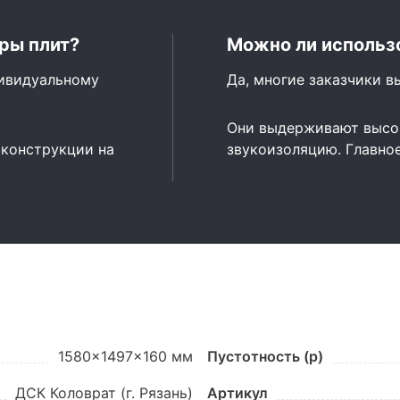
ры плит?
Можно ли использо
дивидуальному
Да, многие заказчики в
Они выдерживают высок
 конструкции на
звукоизоляцию. Главно
1580x1497x160 мм
Пустотность (p)
ДСК Коловрат (г. Рязань)
Артикул