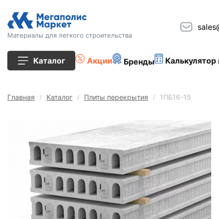
sales
Материалы для легкого строительства
Каталог
Акции
Калькулятор 
Бренды
Все товары
Главная
Каталог
Плиты перекрытия
1ПБ16-15
Строительные блоки
Кирпич
Плиты перекрытия
Сопутствующие товары
Тротуарная плитка