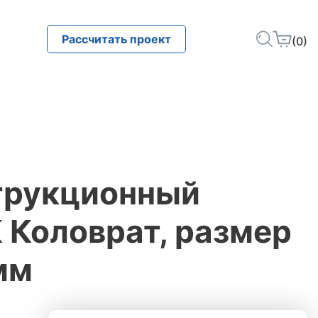
Рассчитать проект
(0)
трукционный
 Коловрат, размер
мм