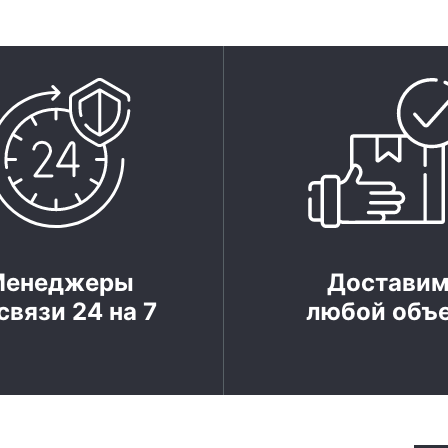
Менеджеры
Достави
связи 24 на 7
любой объ