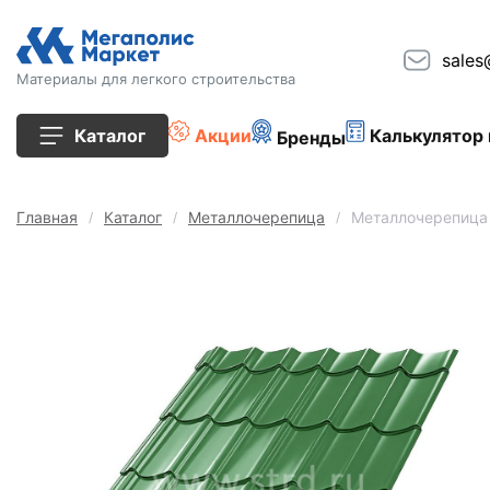
sales
Материалы для легкого строительства
Каталог
Акции
Калькулятор 
Бренды
Все товары
Главная
Каталог
Металлочерепица
Металлочерепица 
Строительные блоки
Кирпич
Плиты перекрытия
Сопутствующие товары
Тротуарная плитка