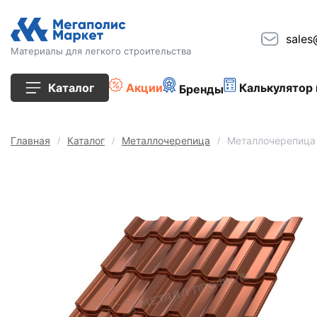
sales
Материалы для легкого строительства
Каталог
Акции
Калькулятор 
Бренды
Все товары
Главная
Каталог
Металлочерепица
Металлочерепица 
Строительные блоки
Кирпич
Плиты перекрытия
Сопутствующие товары
Тротуарная плитка