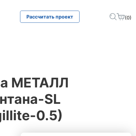
Рассчитать проект
(0)
ца МЕТАЛЛ
нтана-SL
lite-0.5)