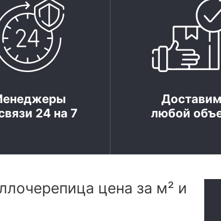
Менеджеры
Достави
связи 24 на 7
любой объ
ллочерепица цена за м² и