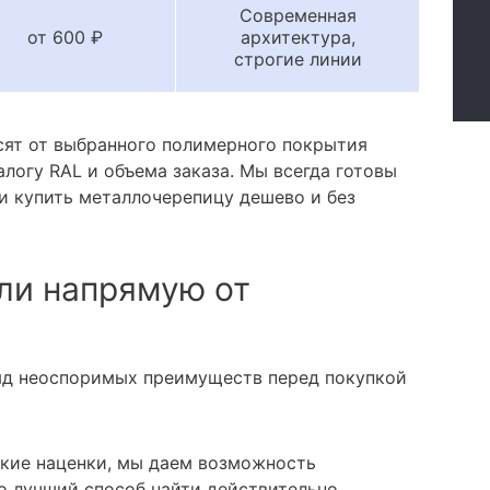
Современная
от 600 ₽
архитектура,
строгие линии
сят от выбранного полимерного покрытия
алогу RAL и объема заказа. Мы всегда готовы
и купить металлочерепицу дешево и без
ли напрямую от
яд неоспоримых преимуществ перед покупкой
кие наценки, мы даем возможность
о лучший способ найти действительно