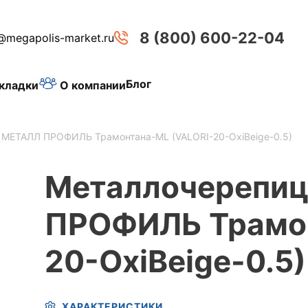
8 (800) 600-22-04
@megapolis-market.ru
Блог
О компании
кладки
 МЕТАЛЛ ПРОФИЛЬ Трамонтана-ML (VALORI-20-OxiBеige-0.5)
Металлочерепи
ПРОФИЛЬ Трамон
20-OxiBеige-0.5)
ХАРАКТЕРИСТИКИ