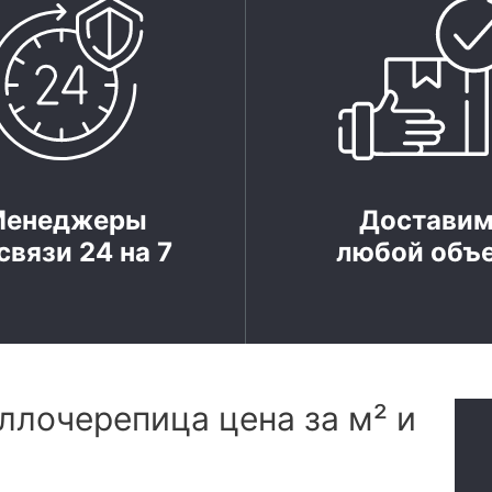
Менеджеры
Достави
связи 24 на 7
любой объ
ллочерепица цена за м² и