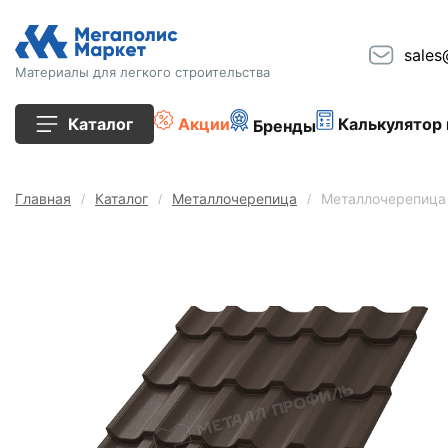
sales
Материалы для легкого строительства
Каталог
Акции
Калькулятор 
Бренды
Все товары
Главная
Каталог
Металлочерепица
Металлочерепица
Строительные блоки
Кирпич
Плиты перекрытия
Сопутствующие товары
Тротуарная плитка