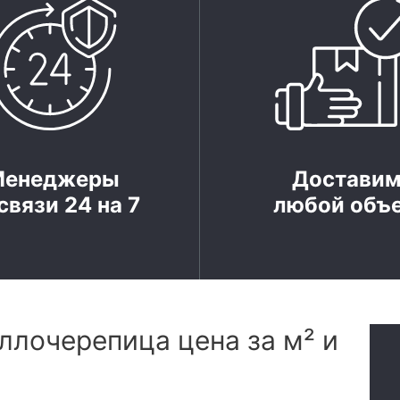
Менеджеры
Достави
связи 24 на 7
любой объ
ллочерепица цена за м² и