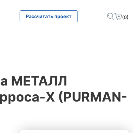
Рассчитать проект
(0)
ца МЕТАЛЛ
рроса-X (PURMAN-