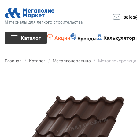
sales
Материалы для легкого строительства
Каталог
Акции
Калькулятор 
Бренды
Все товары
Главная
Каталог
Металлочерепица
Металлочерепица
Строительные блоки
Кирпич
Плиты перекрытия
Сопутствующие товары
Тротуарная плитка