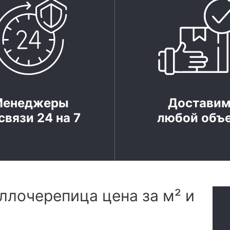
Менеджеры
Достави
связи 24 на 7
любой объ
ллочерепица цена за м² и