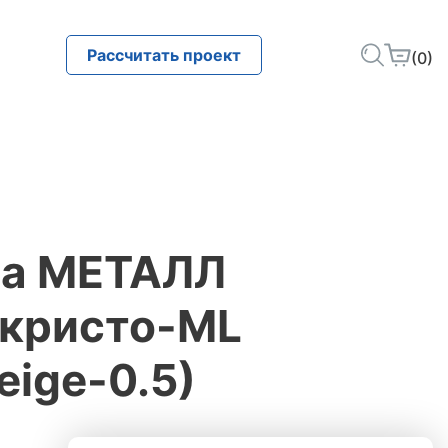
Рассчитать проект
(0)
ца МЕТАЛЛ
кристо-ML
еige-0.5)