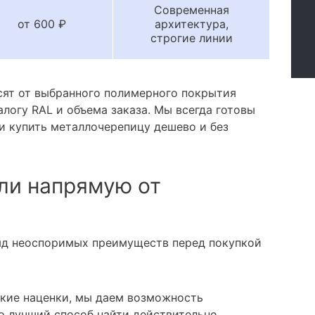
Современная
от 600 ₽
архитектура,
строгие линии
сят от выбранного полимерного покрытия
алогу RAL и объема заказа. Мы всегда готовы
и купить металлочерепицу дешево и без
ли напрямую от
яд неоспоримых преимуществ перед покупкой
кие наценки, мы даем возможность
о лучший способ найти действительно