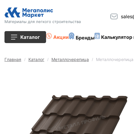
sales
Материалы для легкого строительства
Каталог
Акции
Калькулятор 
Бренды
Все товары
Главная
Каталог
Металлочерепица
Металлочерепица
Строительные блоки
Кирпич
Плиты перекрытия
Сопутствующие товары
Тротуарная плитка