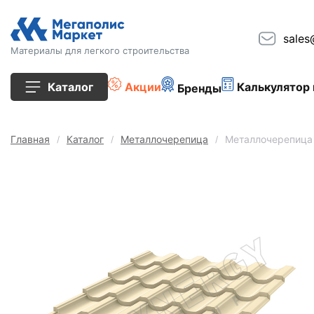
sales
Материалы для легкого строительства
Каталог
Акции
Калькулятор 
Бренды
Все товары
Главная
Каталог
Металлочерепица
Металлочерепица 
Строительные блоки
Кирпич
Плиты перекрытия
Сопутствующие товары
Тротуарная плитка