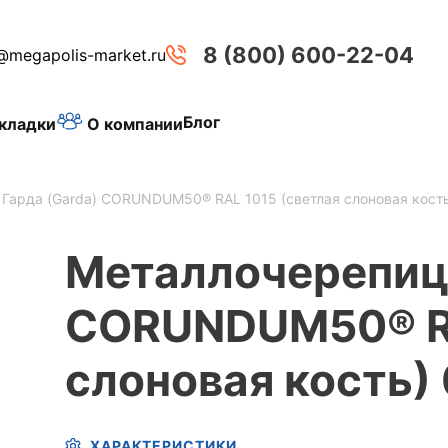
8 (800) 600-22-04
@megapolis-market.ru
Блог
О компании
кладки
Гарда (Garda) CORUNDUM50® RAL 1015 (светлая слоновая кость
Металлочерепица
CORUNDUM50® RA
слоновая кость) 
ХАРАКТЕРИСТИКИ