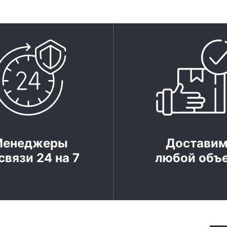
Менеджеры
Достави
связи 24 на 7
любой объ