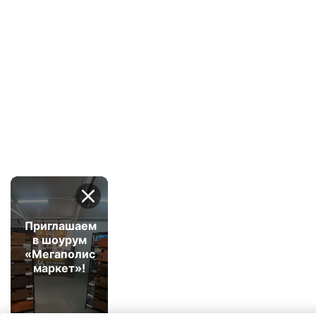
Приглашаем
в шоурум
«Мегаполис
маркет»!