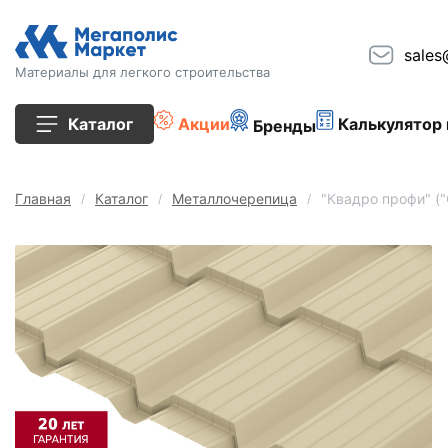
sales
Материалы для легкого строительства
Каталог
Акции
Калькулятор 
Бренды
Все товары
Главная
Каталог
Металлочерепица
"Квадро профи" ("
Строительные блоки
Кирпич
Плиты перекрытия
Сопутствующие товары
Тротуарная плитка