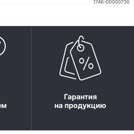
1746-00000730
м
Гарантия
ем
на продукцию