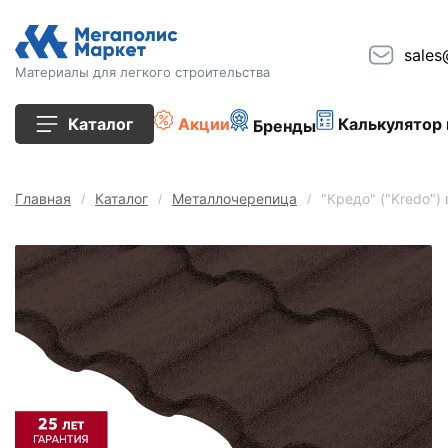
sales
Материалы для легкого строительства
Каталог
Акции
Калькулятор 
Бренды
Все товары
Главная
Каталог
Металлочерепица
"Кредо" ("Kredo")
Строительные блоки
Кирпич
Плиты перекрытия
Сопутствующие товары
Тротуарная плитка