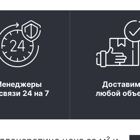
Менеджеры
Достави
связи 24 на 7
любой объ