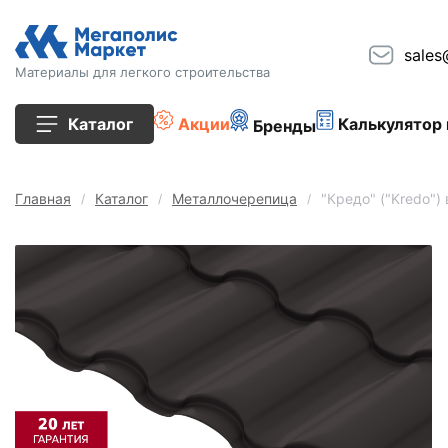
sales
Материалы для легкого строительства
Каталог
Акции
Калькулятор 
Бренды
Все товары
Главная
Каталог
Металлочерепица
"Кредо" ("Kredo")
Строительные блоки
Кирпич
Плиты перекрытия
Сопутствующие товары
Тротуарная плитка