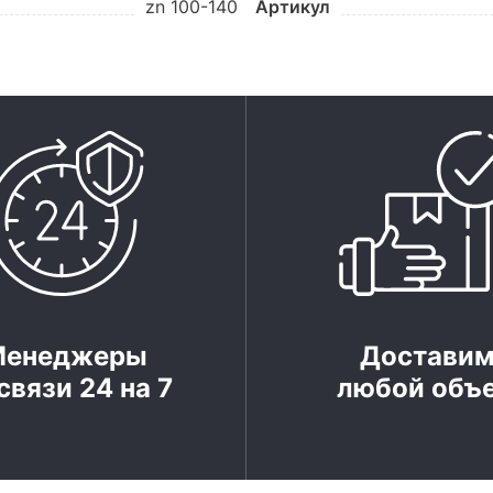
zn 100-140
Артикул
Менеджеры
Достави
связи 24 на 7
любой объ