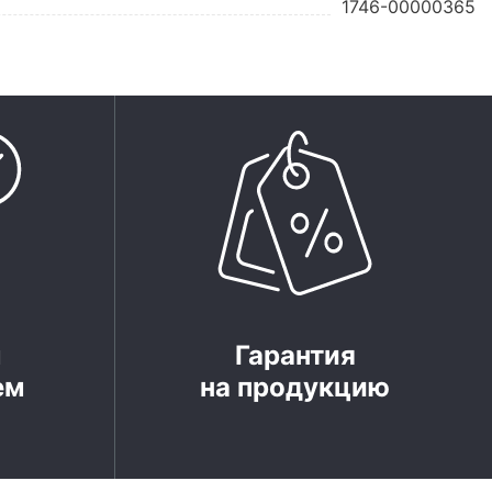
1746-00000365
м
Гарантия
ем
на продукцию