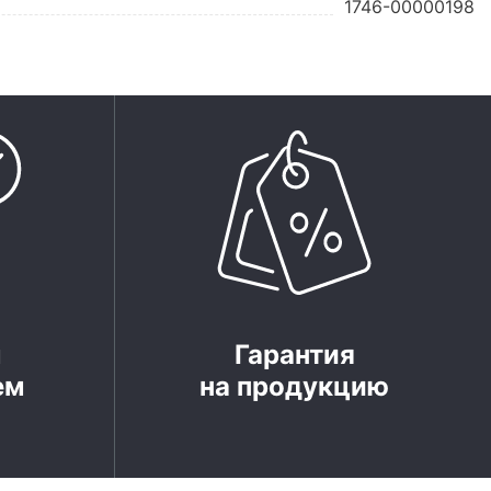
1746-00000198
м
Гарантия
ем
на продукцию