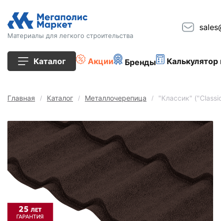
sales
Материалы для легкого строительства
Каталог
Акции
Калькулятор 
Бренды
Все товары
Главная
Каталог
Металлочерепица
"Классик" ("Class
Строительные блоки
Кирпич
Плиты перекрытия
Сопутствующие товары
Тротуарная плитка