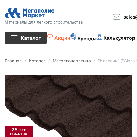
sales
Материалы для легкого строительства
Каталог
Акции
Калькулятор 
Бренды
Все товары
Главная
Каталог
Металлочерепица
"Классик" ("Class
Строительные блоки
Кирпич
Плиты перекрытия
Сопутствующие товары
Тротуарная плитка