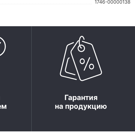
1746-00000138
м
Гарантия
ем
на продукцию