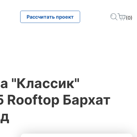
Рассчитать проект
(0)
а "Классик"
,5 Rooftop Бархат
ад