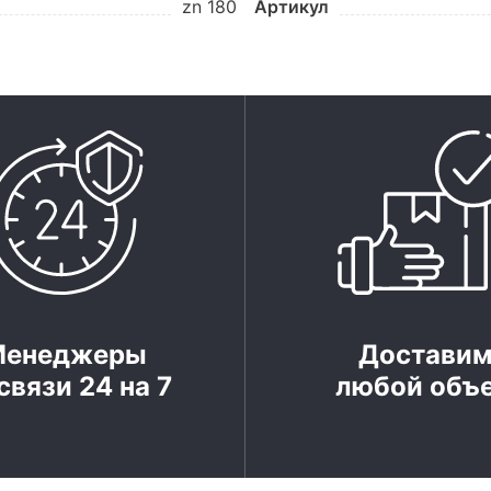
zn 180
Артикул
Менеджеры
Достави
связи 24 на 7
любой объ