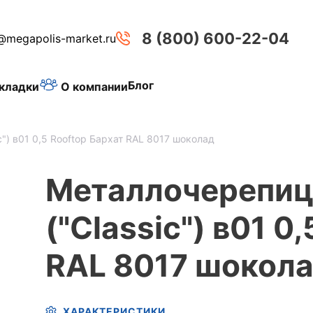
8 (800) 600-22-04
@megapolis-market.ru
Блог
О компании
кладки
ic") в01 0,5 Rooftop Бархат RAL 8017 шоколад
Металлочерепиц
("Classic") в01 0
RAL 8017 шокол
ХАРАКТЕРИСТИКИ